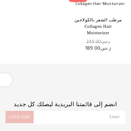
مرطب الشعر بالكولاجين
Collagen Hair
Moisturizer
السعر
ر.س
249.00
الأصلي
السعر
ر.س
189.00
هو:
الحالي
ر.س249.00.
هو:
ر.س189.00.
OPEN
انضم إلى قائمتنا البريدية ليصلك كل جديد