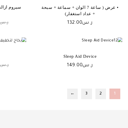
• عرض ( ساعة 7 الوان + سماعة + سبحة
+ عداد استغفار)
ر.س
132.00
ر.س
Sleep Aid Device
ر.س
149.00
ر.س
←
3
2
1