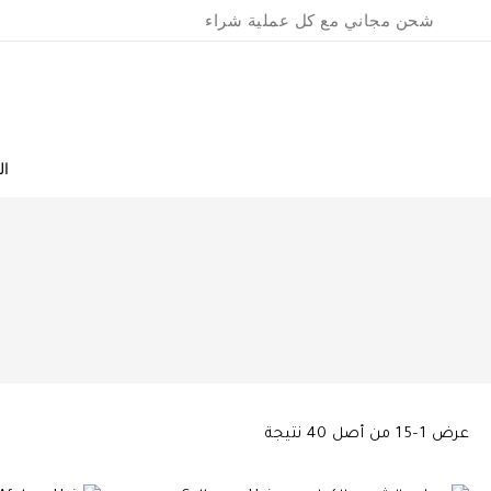
Ski
شحن مجاني مع كل عملية شراء
t
conten
ال
تم
عرض 1–15 من أصل 40 نتيجة
الفرز