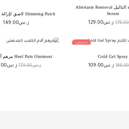
سيروم ازالة التاليل Aftertaste Removal
Serum
Slimming Patch لاصق لإزالة ذهون البطن
السعر
السعر
ر.س
129.00
ر.س
149.00
179.00
الأصلي
الحالي
هو:
هو:
ر.س179.00.
ر.س129.00.
تخفيض!
Gold Gel Spray
Heel Pain Ointment مرهم آلام الكعب
السعر
السعر
السعر
ر.س
109.00
ر.س
.00
189.00
ر.س
179.00
الأصلي
الحالي
الأصلي
هو:
هو:
هو:
ر.س189.00.
ر.س109.00.
ر.س179.00.