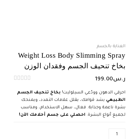
العناية بالجسم
Weight Loss Body Slimming Spray
بخاخ تنحيف الجسم وفقدان الوزن
ر.س
199.00
0
out
احرقي الدهون وودّعي السيلوليت!
بخاخ تنحيف الجسم
of
الطبيعي
يشد قوامك، يقلل علامات التمدد، ويمنحك
5
بشرة ناعمة وجذابة. فعال، سهل الاستخدام، ومناسب
لجميع أنواع البشرة.
احصلي على جسم أحلامك الآن!
كمية