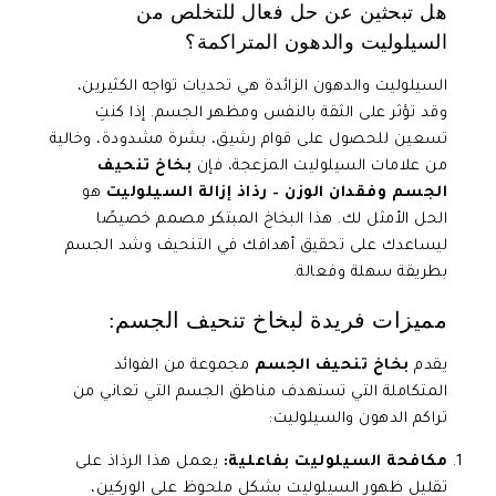
هل تبحثين عن حل فعال للتخلص من
السيلوليت والدهون المتراكمة؟
السيلوليت والدهون الزائدة هي تحديات تواجه الكثيرين،
وقد تؤثر على الثقة بالنفس ومظهر الجسم. إذا كنتِ
تسعين للحصول على قوام رشيق، بشرة مشدودة، وخالية
من علامات السيلوليت المزعجة، فإن
بخاخ تنحيف
الجسم وفقدان الوزن – رذاذ إزالة السيلوليت
هو
الحل الأمثل لك. هذا البخاخ المبتكر مصمم خصيصًا
ليساعدك على تحقيق أهدافك في التنحيف وشد الجسم
بطريقة سهلة وفعالة.
مميزات فريدة لبخاخ تنحيف الجسم:
يقدم
بخاخ تنحيف الجسم
مجموعة من الفوائد
المتكاملة التي تستهدف مناطق الجسم التي تعاني من
تراكم الدهون والسيلوليت:
مكافحة السيلوليت بفاعلية:
يعمل هذا الرذاذ على
تقليل ظهور السيلوليت بشكل ملحوظ على الوركين،