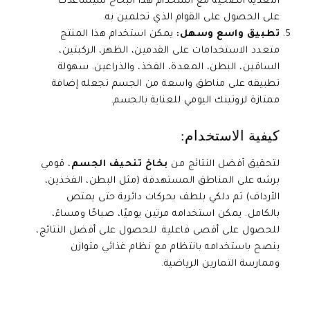
التغذية الصحية مع استخدام هذا البخاخ سيساعدك
على الحصول على القوام الذي تحلمين به.
تطبيق واسع وسهل:
يمكن استخدام هذا المنتج
متعدد الاستخدامات على القدمين، الظهر، الركبتين،
الساقين، البطن، المعدة، الفخذ، والذراعين. سهولة
تطبيقه على مناطق واسعة من الجسم تجعله إضافة
ممتازة لروتينك اليومي للعناية بالجسم.
كيفية الاستخدام:
لتحقيق أفضل النتائج من
بخاخ تنحيف الجسم
، قومي
برشه على المناطق المستهدفة (مثل البطن، الفخذين،
الأرداف) ثم دلكي بلطف بحركات دائرية حتى يمتص
بالكامل. يمكن استخدامه مرتين يوميًا، صباحًا ومساءً،
للحصول على أقصى فاعلية. للحصول على أفضل النتائج،
ينصح باستخدامه بانتظام مع نظام غذائي متوازن
وممارسة التمارين الرياضية.