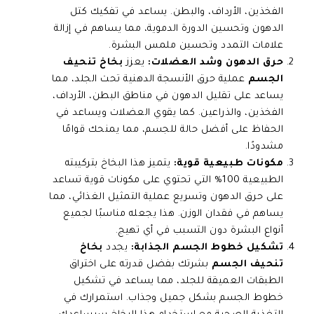
الفخذين، الأرداف، والبطن. يساعد في تفكيك كتل
الدهون وتحسين الدورة الدموية، مما يساهم في إزالة
علامات التمدد وتحسين ملمس البشرة.
حرق الدهون وشد العضلات:
يعزز
بخاخ تنحيف
الجسم
عملية حرق الأنسجة الدهنية تحت الجلد، مما
يساعد على تقليل الدهون في مناطق البطن، الأرداف،
الفخذين، والذراعين. كما يقوي العضلات ويساعد في
الحفاظ على أفضل حالة للجسم، مما يمنحك قوامًا
مشدودًا.
مكونات طبيعية قوية:
يتميز هذا البخاخ بتركيبته
الطبيعية 100% التي تحتوي على مكونات قوية تساعد
على حرق الدهون وتسريع عملية التمثيل الغذائي، مما
يساهم في فقدان الوزن. هذا يجعله مناسبًا لجميع
أنواع البشرة دون التسبب في أي تهيج.
تشكيل خطوط الجسم الجذابة:
يجدد
بخاخ
تنحيف الجسم
بشرتك بفضل قدرته على اختراق
الطبقات العميقة للجلد، مما يساعد في تشكيل
خطوط الجسم بشكل جميل وجذاب. استمرارك في