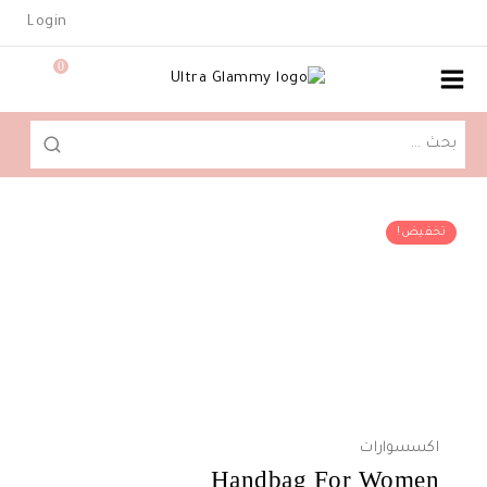
Ski
Login
t
conten
0
البحث
عن:
تخفيض!
اكسسوارات
Handbag For Women