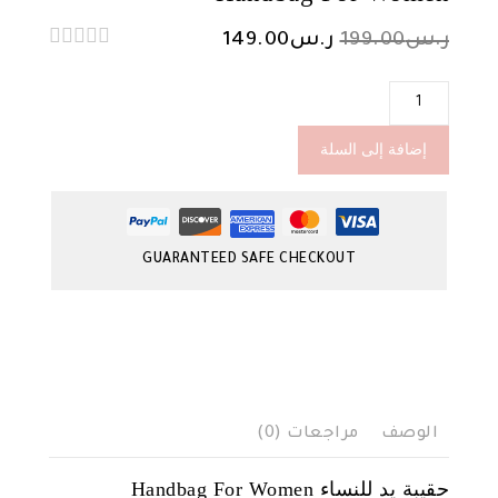
السعر
السعر
ر.س
199.00
ر.س
149.00
0
الأصلي
الحالي
out
كمية
of
هو:
هو:
Handbag
5
ر.س199.00.
ر.س149.00.
For
إضافة إلى السلة
Women
GUARANTEED SAFE CHECKOUT
الوصف
مراجعات (0)
حقيبة يد للنساء Handbag For Women