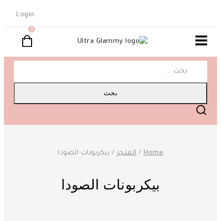
Skip
Login
to
0
content
البحث
عن:
Home
/
المتجر
/
بيكربونات الصودا
بيكربونات الصودا