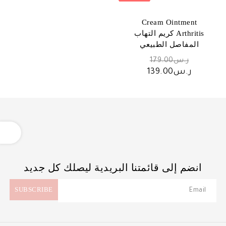
Cream Ointment
Arthritis كريم التهاب
المفاصل الطبيعي
السعر
ر.س
179.00
الأصلي
السعر
ر.س
139.00
هو:
الحالي
ر.س179.00.
هو:
ر.س139.00.
OPEN
انضم إلى قائمتنا البريدية ليصلك كل جديد