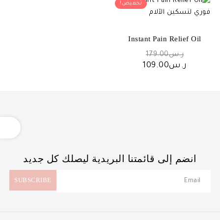
تخفيض!
Instant Pain Relief Oil
السعر
ر.س
179.00
الأصلي
السعر
ر.س
109.00
هو:
الحالي
ر.س179.00.
هو:
ر.س109.00.
OPEN
انضم إلى قائمتنا البريدية ليصلك كل جديد