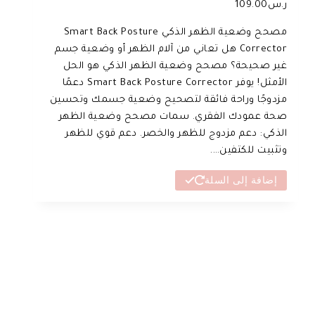
ر.س
109.00
مصحح وضعية الظهر الذكي Smart Back Posture
Corrector هل تعاني من آلام الظهر أو وضعية جسم
غير صحيحة؟ مصحح وضعية الظهر الذكي هو الحل
الأمثل! يوفر Smart Back Posture Corrector دعمًا
مزدوجًا وراحة فائقة لتصحيح وضعية جسمك وتحسين
صحة عمودك الفقري. سمات مصحح وضعية الظهر
الذكي: دعم مزدوج للظهر والخصر. دعم قوي للظهر
وتثبيت للكتفين….
إضافة إلى السلة