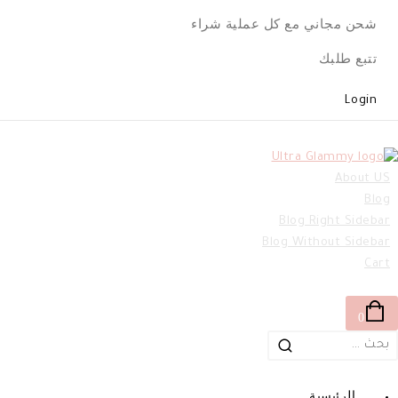
Ski
شحن مجاني مع كل عملية شراء
t
conten
تتبع طلبك
Login
About US
Blog
Blog Right Sidebar
Blog Without Sidebar
Cart
0
لبحث
ن:
الرئيسية