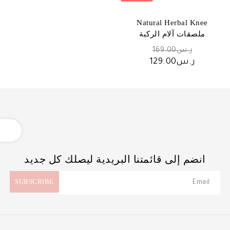
Natural Herbal Knee
ملصقات آلام الركبة
السعر
ر.س
169.00
الأصلي
السعر
ر.س
129.00
هو:
الحالي
ر.س169.00.
هو:
ر.س129.00.
OPEN
انضم إلى قائمتنا البريدية ليصلك كل جديد