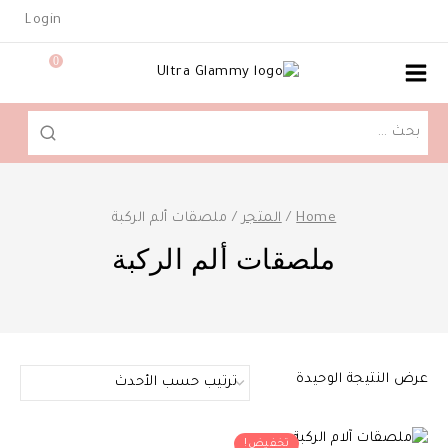
Ski
Login
t
conten
0
البحث
عن:
Home
/
المتجر
/
ملصقات ألم الركبة
ملصقات ألم الركبة
عرض النتيجة الوحيدة
تخفيض!