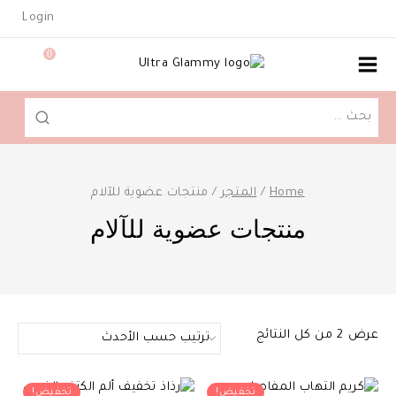
Ski
Login
t
conten
0
البحث
عن:
Home
/
المتجر
/
منتجات عضوية للآلام
منتجات عضوية للآلام
تم
عرض ⁦2⁩ من كل النتائج
الفرز
حسب
تخفيض!
تخفيض!