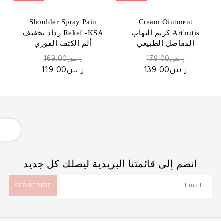
الأحدث
Shoulder Spray Pain
Cream Ointment
Arthritis كريم التهاب
Relief -KSA رذاذ تخفيف
المفاصل الطبيعي
ألم الكتف الفوري
السعر
السعر
ر.س
179.00
ر.س
169.00
الأصلي
الأصلي
السعر
السعر
ر.س
139.00
ر.س
119.00
هو:
هو:
الحالي
الحالي
ر.س179.00.
ر.س169.00.
هو:
هو:
ر.س139.00.
ر.س119.00.
OPEN
انضم إلى قائمتنا البريدية ليصلك كل جديد