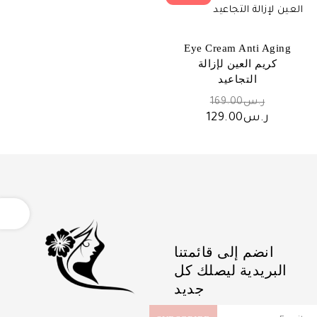
Eye Cream Anti Aging
كريم العين لإزالة
التجاعيد
السعر
ر.س
169.00
الأصلي
السعر
ر.س
129.00
هو:
الحالي
ر.س169.00.
هو:
ر.س129.00.
OPEN
انضم إلى قائمتنا
البريدية ليصلك كل
جديد