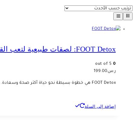
FOOT Detox: لصقات طبيعية لتعب القدمين والأرق
out of 5
0
ر.س
199.00
FOOT Detox هي خطوة بسيطة نحو حياة أكثر صحة وسعادة. جربها الآن وشعر بالفرق! استيقظ كل صباح تشعر بالانتعاش والحيوية، وتمتع بحياة مليئة بالنشاط والطاقة.
إضافة إلى السلة