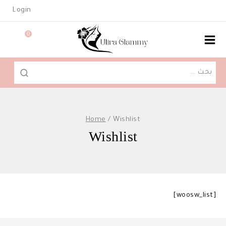
Ski
Login
t
conten
0
البحث
عن:
Home
/
Wishlist
Wishlist
[woosw_list]