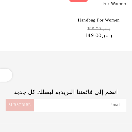
Handbag For Women
السعر
ر.س
199.00
الأصلي
السعر
ر.س
149.00
هو:
الحالي
ر.س199.00.
هو:
ر.س149.00.
OPEN
انضم إلى قائمتنا البريدية ليصلك كل جديد