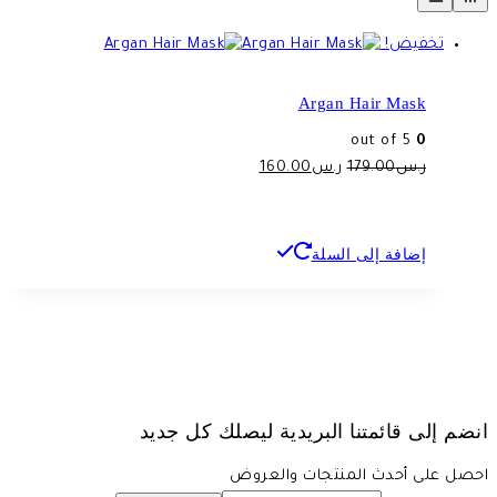
تخفيض!
Argan Hair Mask
out of 5
0
السعر
السعر
ر.س
179.00
ر.س
160.00
الأصلي
الحالي
هو:
هو:
ر.س179.00.
ر.س160.00.
إضافة إلى السلة
انضم إلى قائمتنا البريدية ليصلك كل جديد
احصل على أحدث المنتجات والعروض