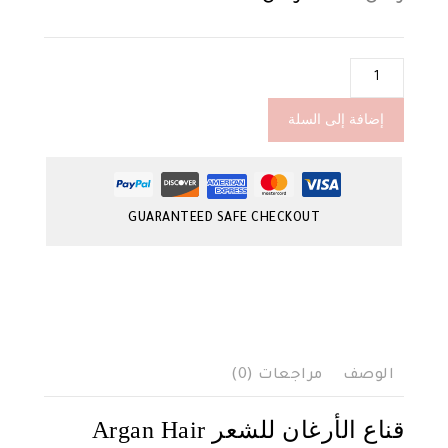
0
الأصلي
الحالي
out
of
هو:
هو:
كمية
5
ر.س179.00.
ر.س160.00.
Argan
Hair
إضافة إلى السلة
Mask
GUARANTEED SAFE CHECKOUT
الوصف
مراجعات (0)
قناع الأرغان للشعر Argan Hair