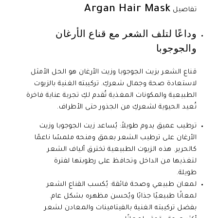
Argan Hair Mask
تفاصيل
وداعًا لتلف الشعر مع قناع الأرغان
والجوجوبا
قناع الشعر بزيت الجوجوبا وزيت الأرغان هو الحل الأمثل
لاستعادة صحة وجمال شعركِ. تركيبته الغنية بالزيوت
الطبيعية والمكونات المغذية تُقدم لكِ تجربة عناية فاخرة
تُعيد الحيوية لشعركِ من الجذور حتى الأطراف.
ترطيب عميق يدوم طويلاً: يُساعد زيت الجوجوبا وزيت
الأرغان على ترطيب الشعر بعمق ومنحه ملمسًا ناعمًا
كالحرير. هذه الزيوت الطبيعية تخترق ألياف الشعر
لتغذيها من الداخل وتحافظ على رطوبتها لفترة
طويلة.
لمعان طبيعي وصحة فائقة: يُكسب القناع الشعر
لمعانًا طبيعيًا جذابًا ويُحسن مظهره بشكل عام.
بفضل تركيبته الغنية بالفيتامينات والمعادن لشعر