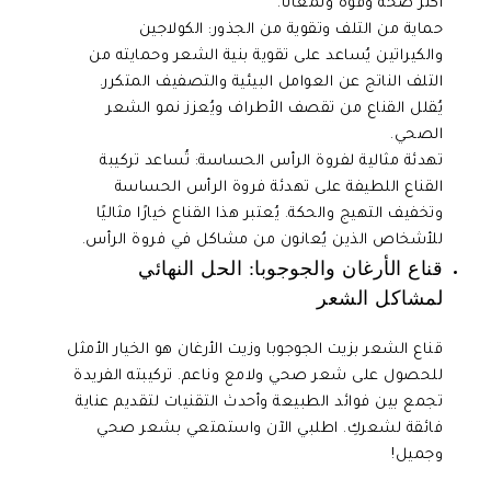
أكثر صحة وقوة ولمعانًا.
حماية من التلف وتقوية من الجذور: الكولاجين
والكيراتين يُساعد على تقوية بنية الشعر وحمايته من
التلف الناتج عن العوامل البيئية والتصفيف المتكرر.
يُقلل القناع من تقصف الأطراف ويُعزز نمو الشعر
الصحي.
تهدئة مثالية لفروة الرأس الحساسة: تُساعد تركيبة
القناع اللطيفة على تهدئة فروة الرأس الحساسة
وتخفيف التهيج والحكة. يُعتبر هذا القناع خيارًا مثاليًا
للأشخاص الذين يُعانون من مشاكل في فروة الرأس.
قناع الأرغان والجوجوبا: الحل النهائي
لمشاكل الشعر
قناع الشعر بزيت الجوجوبا وزيت الأرغان هو الخيار الأمثل
للحصول على شعر صحي ولامع وناعم. تركيبته الفريدة
تجمع بين فوائد الطبيعة وأحدث التقنيات لتقديم عناية
فائقة لشعركِ. اطلبي الآن واستمتعي بشعر صحي
وجميل!