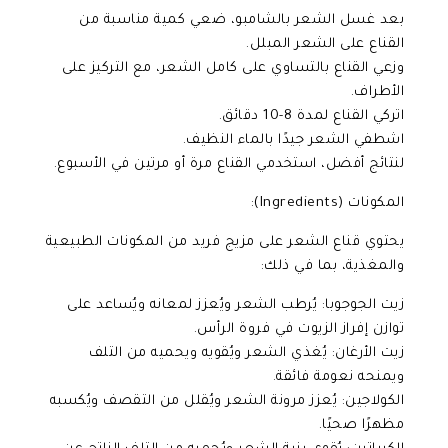
بعد غسل الشعر بالشامبو، ضعي كمية مناسبة من
القناع على الشعر المبلل.
وزعي القناع بالتساوي على كامل الشعر، مع التركيز على
الأطراف.
اتركي القناع لمدة 8-10 دقائق.
اشطفي الشعر جيدًا بالماء النظيف.
لنتائج أفضل، استخدمي القناع مرة أو مرتين في الأسبوع.
المكونات (Ingredients):
يحتوي قناع الشعر على مزيج فريد من المكونات الطبيعية
والمغذية، بما في ذلك:
زيت الجوجوبا: يُرطب الشعر ويُعزز لمعانه ويُساعد على
توازن إفراز الزيوت في فروة الرأس.
زيت الأرغان: يُغذي الشعر ويُقويه ويحميه من التلف
ويمنحه نعومة فائقة.
الكولاجين: يُعزز مرونة الشعر ويُقلل من التقصف ويُكسبه
مظهرًا صحيًا.