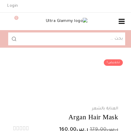
Ski
Login
t
conten
0
البحث
عن:
تخفيض!
العناية بالشعر
Argan Hair Mask
السعر
السعر
ر.س
179.00
ر.س
160.00