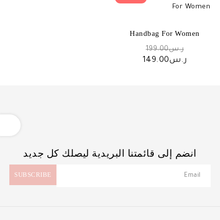
Handbag For Women
السعر
ر.س
199.00
الأصلي
السعر
ر.س
149.00
هو:
الحالي
ر.س199.00.
هو:
ر.س149.00.
OPEN
انضم إلى قائمتنا البريدية ليصلك كل جديد