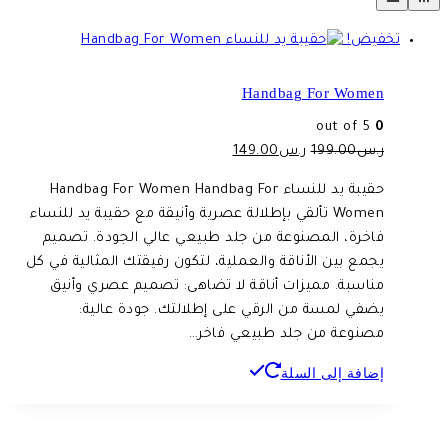
تخفيض!
Handbag For Women
out of 5
0
السعر
السعر
ر.س
199.00
ر.س
149.00
الأصلي
الحالي
حقيبة يد للنساء Handbag For Women Handbag For
هو:
هو:
Women تألقي بإطلالة عصرية وأنيقة مع حقيبة يد للنساء
ر.س199.00.
ر.س149.00.
فاخرة، المصنوعة من جلد طبيعي عالي الجودة. تصميم
يجمع بين الأناقة والعملية، لتكون رفيقتك المثالية في كل
مناسبة. مميزات أناقة لا تضاهى: تصميم عصري وأنيق
يضفي لمسة من الرقي على إطلالتك. جودة عالية:
مصنوعة من جلد طبيعي فاخر…
إضافة إلى السلة