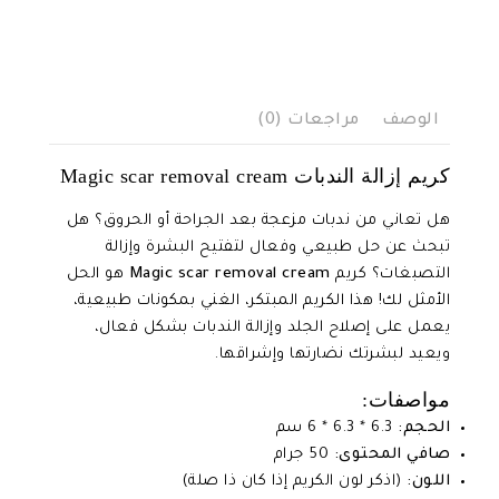
الوصف
مراجعات (0)
كريم إزالة الندبات Magic scar removal cream
هل تعاني من ندبات مزعجة بعد الجراحة أو الحروق؟ هل
تبحث عن حل طبيعي وفعال لتفتيح البشرة وإزالة
التصبغات؟ كريم
Magic scar removal cream
هو الحل
الأمثل لك! هذا الكريم المبتكر، الغني بمكونات طبيعية،
يعمل على إصلاح الجلد وإزالة الندبات بشكل فعال،
ويعيد لبشرتك نضارتها وإشراقها.
مواصفات:
الحجم:
6.3 * 6.3 * 6 سم
صافي المحتوى:
50 جرام
اللون:
(اذكر لون الكريم إذا كان ذا صلة)