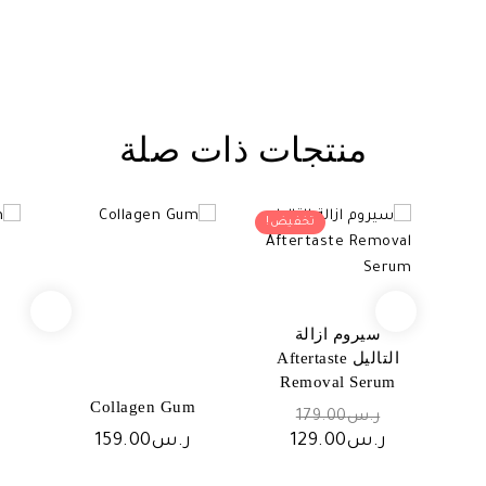
منتجات ذات صلة
تخفيض!
سيروم ازالة
التاليل Aftertaste
Removal Serum
Collagen Gum
السعر
ر.س
179.00
الأصلي
السعر
ر.س
129.00
ر.س
159.00
هو:
الحالي