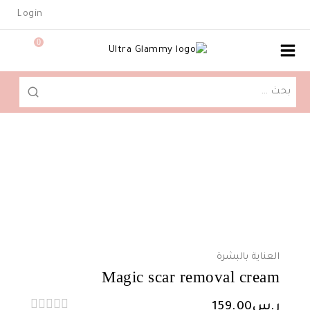
Ski
Login
t
conten
0
البحث
عن:
العناية بالبشرة
Magic scar removal cream
ر.س
159.00