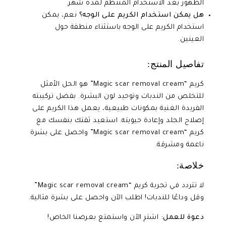
الظهور بعد الاستخدام المنتظم لمدة شهر.
هل يمكن استخدام الكريم على الوجه؟
نعم، يمكن
استخدام الكريم على الوجه باستثناء منطقة حول
العينين.
تفاصيل المنتج:
كريم “Magic scar removal cream” هو الحل الأمثل
للتخلص من الندبات وتوحيد لون البشرة. بفضل تركيبته
الفريدة الغنية بمكونات طبيعية، يعمل هذا الكريم على
إصلاح الجلد وإعادة حيويته. استعيد ثقتك بنفسك مع
كريم “Magic scar removal cream” واحصل على بشرة
ناعمة ومشرقة.
خلاصة:
لا تتردد في تجربة كريم “Magic scar removal cream”
وقل وداعًا للندبات! اطلب الآن واحصل على بشرة مثالية.
دعوة للعمل:
اشترِ الآن واستمتع بعرضنا الخاص!