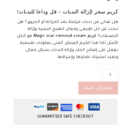
0
out
كريم سحر لإزالة الندبات – قل وداعا للندبات!
of
5
هل تعاني من ندبات مزعجة بعد الجراحة أو الحروق؟ هل
تبحث عن حل طبيعي وفعال لتفتيح البشرة وإزالة
التصبغات؟
كريم Magic scar removal cream
هو الحل
الأمثل لك! هذا الكريم المبتكر، الغني بمكونات طبيعية،
يعمل على إصلاح الجلد وإزالة الندبات بشكل فعال،
ويعيد لبشرتك نضارتها وإشراقها.
كمية
Magic
scar
إضافة إلى السلة
removal
cream
GUARANTEED SAFE CHECKOUT