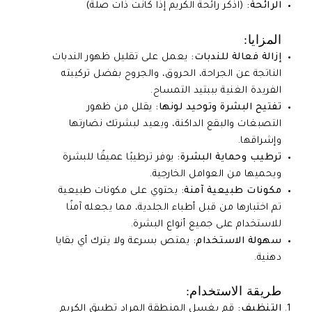
الرائحة:
(اذكر رائحة الكريم إذا كانت ذات صلة)
المزايا:
إزالة فعالة للندبات:
يعمل على تقليل ظهور الندبات
الناتجة عن الجراحة، الحروق، والجروح بفضل تركيبته
الفريدة الغنية بببتيد التمساح.
تفتيح البشرة وتوحيد لونها:
يقلل من ظهور
التصبغات والبقع الداكنة، ويعيد لبشرتك نضارتها
وإشراقها.
ترطيب وحماية البشرة:
يوفر ترطيبًا عميقًا للبشرة
ويحميها من العوامل الخارجية.
مكونات طبيعية آمنة:
يحتوي على مكونات طبيعية
تم اختبارها من قبل أطباء الجلدية، مما يجعله آمنًا
للاستخدام على جميع أنواع البشرة.
سهولة الاستخدام:
يمتص بسرعة ولا يترك أي بقايا
دهنية.
طريقة الاستخدام:
التنظيف:
قم بغسل المنطقة المراد تطبيق الكريم