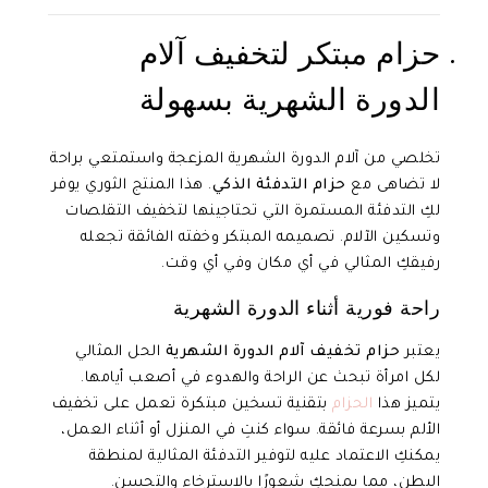
حزام مبتكر لتخفيف آلام
الدورة الشهرية بسهولة
تخلصي من آلام الدورة الشهرية المزعجة واستمتعي براحة
لا تضاهى مع
حزام التدفئة الذكي
. هذا المنتج الثوري يوفر
لكِ التدفئة المستمرة التي تحتاجينها لتخفيف التقلصات
وتسكين الآلام. تصميمه المبتكر وخفته الفائقة تجعله
رفيقكِ المثالي في أي مكان وفي أي وقت.
راحة فورية أثناء الدورة الشهرية
يعتبر
حزام تخفيف آلام الدورة الشهرية
الحل المثالي
لكل امرأة تبحث عن الراحة والهدوء في أصعب أيامها.
يتميز هذا
الحزام
بتقنية تسخين مبتكرة تعمل على تخفيف
الألم بسرعة فائقة. سواء كنتِ في المنزل أو أثناء العمل،
يمكنكِ الاعتماد عليه لتوفير التدفئة المثالية لمنطقة
البطن، مما يمنحكِ شعورًا بالاسترخاء والتحسن.